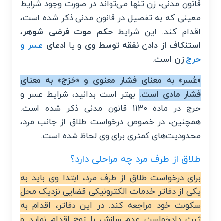
قانون مدنی، زن تنها می‌تواند در صورت وجود شرایط
معینی که به تفصیل در قانون مدنی ذکر شده است،
اقدام کند. این شرایط
حکم موت فرضی شوهر
،
استنکاف از دادن نفقه توسط وی
و یا
ادعای
عسر و
حرج
زن
است.
«عُسر» به معنای فشار معنوی و «حَرَج» به معنای
فشار مادی است.
بهتر است بدانید، شرایط عسر و
حرج در ماده ۱۱۳۰ قانون مدنی ذکر شده است.
همچنین، در خصوص درخواست طلاق از جانب مرد،
محدودیت‌های
کمتری برای وی لحاظ شده است.
طلاق از طرف مرد چه مراحلی دارد؟
برای درخواست طلاق از طرف مرد، ابتدا وی باید به
یکی از دفاتر خدمات الکترونیکی قضایی نزدیک محل
سکونت خود مراجعه کند. در این دفاتر، اقدام به
ثبت دادخواست عدم سازش با زوج اقدام نماید و