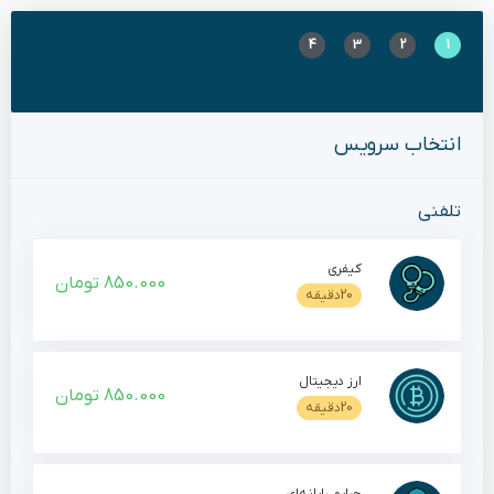
4
3
2
1
انتخاب سرویس
تلفنی
کیفری
850.000 تومان
20دقیقه
ارز دیجیتال
850.000 تومان
20دقیقه