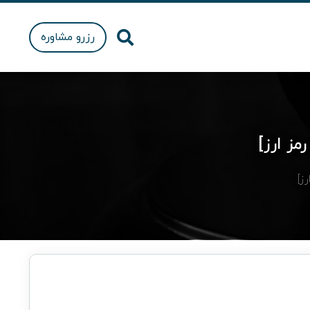
رزرو مشاوره
مز ارز]
ز]