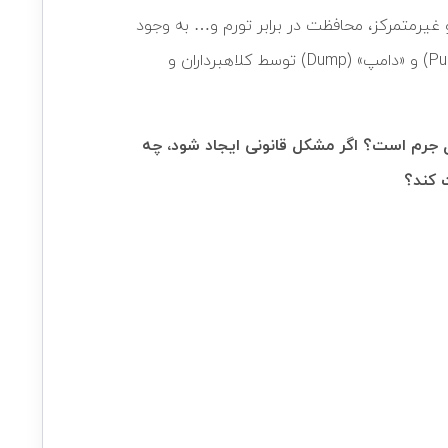
 غیرمتمرکز، محافظت در برابر تورم و… به وجود
آمده‌اند. اما این حوزه با توجه به نو بودن مباحث و نیاز به دانش فنی، مشکلاتی را نیز به وجود آورده است. از «پامپ» (Pump) و «دامپ» (Dump) توسط کلاهبرداران و
ل جرم است؟ اگر مشکل قانونی ایجاد شود، چه
 کند؟